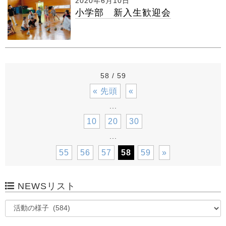
2020年6月10日
小学部 新入生歓迎会
58 / 59
« 先頭
«
...
10
20
30
...
55
56
57
58
59
»
NEWSリスト