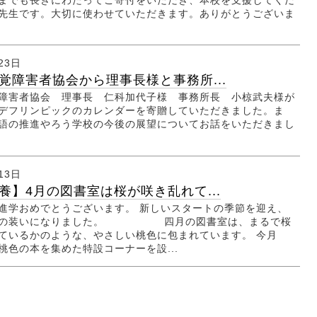
までも長きにわたってご寄付をいただき、本校を支援してくだ
先生です。大切に使わせていただきます。ありがとうございま
23日
覚障害者協会から理事長様と事務所...
障害者協会 理事長 仁科加代子様 事務所長 小椋武夫様が
デフリンピックのカレンダーを寄贈していただきました。ま
語の推進やろう学校の今後の展望についてお話をいただきまし
13日
養】4月の図書室は桜が咲き乱れて...
進学おめでとうございます。 新しいスタートの季節を迎え、
春の装いになりました。 四月の図書室は、まるで桜
ているかのような、やさしい桃色に包まれています。 今月
桃色の本を集めた特設コーナーを設...