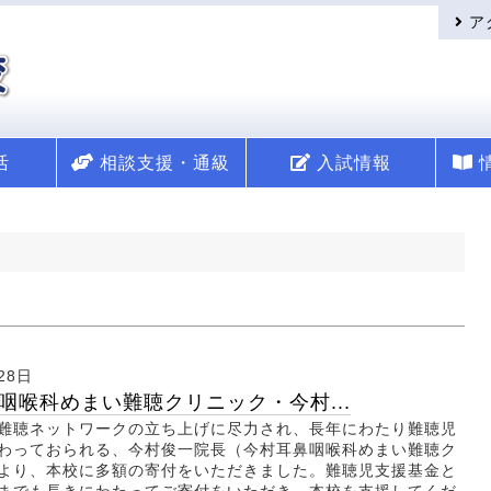
ア
活
相談支援・通級
入試情報
28日
咽喉科めまい難聴クリニック・今村...
難聴ネットワークの立ち上げに尽力され、長年にわたり難聴児
わっておられる、今村俊一院長（今村耳鼻咽喉科めまい難聴ク
より、本校に多額の寄付をいただきました。難聴児支援基金と