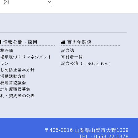
情報公開・採用
百周年関係
学校評価
記念誌
職場環境づくりマネジメント
寄付者一覧
プラン
記念公演（しゅわえもん）
いじめ防止基本方針
部活動活動方針
学校運営協議会
会計年度職員募集
入札・契約等の公表
〒405-0016 山梨県山梨市大野1009
TEL：0553-22-1378