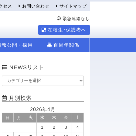
クセス
お問い合わせ
サイトマップ
緊急連絡なし
在校生･保護者へ
情報公開・採用
百周年関係
NEWSリスト
月別検索
2026年4月
日
月
火
水
木
金
土
1
2
3
4