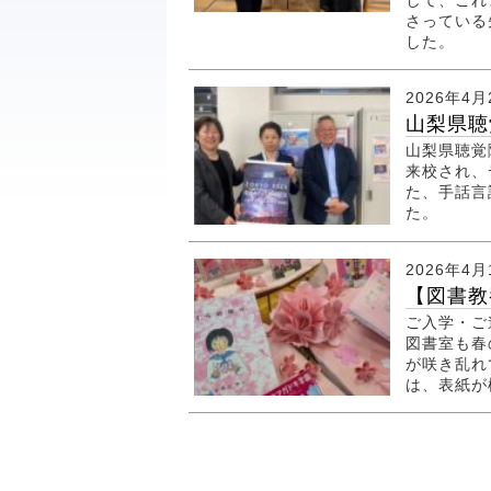
して、これ
さっている
した。
2026年4月
山梨県聴
山梨県聴覚
来校され、
た、手話言
た。
2026年4月
【図書教
ご入学・ご
図書室も
が咲き乱れ
は、表紙が