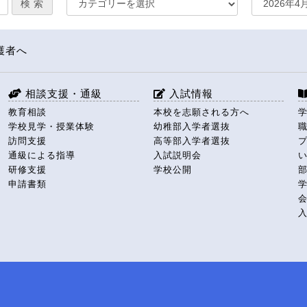
護者へ
相談支援・通級
入試情報
教育相談
本校を志願される方へ
学校見学・授業体験
幼稚部入学者選抜
訪問支援
高等部入学者選抜
通級による指導
入試説明会
研修支援
学校公開
申請書類