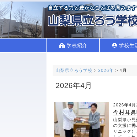
自立する力と豊かなことばを育みます
学校紹介
学校生
山梨県立ろう学校
>
2026年
>
4月
2026年4月
2026年4月
今村耳鼻
山梨県小児
の支援に携
リニック）