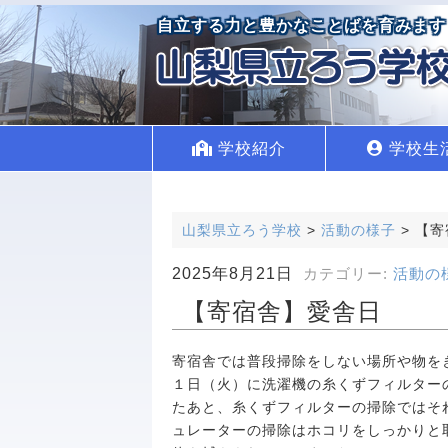
自立する力と豊かなことばを育みます
学校紹介
学校生
山梨県立ろう学校
>
活動の様子
>
【寄
2025年8月21日
カテゴリー:
活動の
【寄宿舎】愛舎日
寄宿舎では普段掃除をしない場所や物を
１日（火）に洗濯機の糸くずフィルター
たあと、糸くずフィルターの掃除ではそ
ュレーターの掃除はホコリをしっかりと