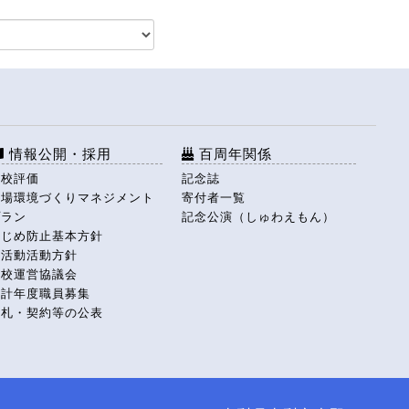
情報公開・採用
百周年関係
学校評価
記念誌
職場環境づくりマネジメント
寄付者一覧
プラン
記念公演（しゅわえもん）
いじめ防止基本方針
部活動活動方針
学校運営協議会
会計年度職員募集
入札・契約等の公表