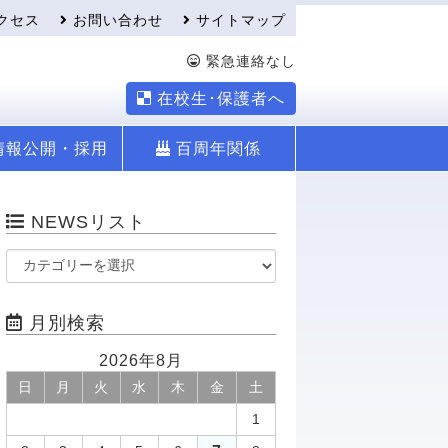
クセス
お問い合わせ
サイトマップ
緊急連絡なし
在校生･保護者へ
情報公開・採用
百周年関係
NEWSリスト
月別検索
2026年8月
日
月
火
水
木
金
土
1