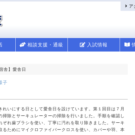
ア
活
相談支援・通級
入試情報
宿舎】愛舎日
様子
きれいにする日として愛舎日を設けています。第１回目は７月
の掃除とサーキュレーターの掃除を行いました。手順を確認し
れぞれ歯ブラシを使い、丁寧に汚れを取り除きました。サーキ
取るためにマイクロファイバークロスを使い、カバーや羽、本