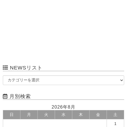
NEWSリスト
月別検索
2026年8月
日
月
火
水
木
金
土
1