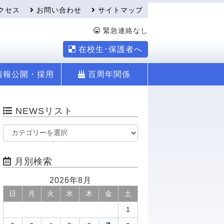
クセス
お問い合わせ
サイトマップ
緊急連絡なし
在校生･保護者へ
情報公開・採用
百周年関係
NEWSリスト
月別検索
2026年8月
日
月
火
水
木
金
土
1