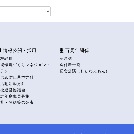
情報公開・採用
百周年関係
学校評価
記念誌
職場環境づくりマネジメント
寄付者一覧
プラン
記念公演（しゅわえもん）
いじめ防止基本方針
部活動活動方針
学校運営協議会
会計年度職員募集
入札・契約等の公表