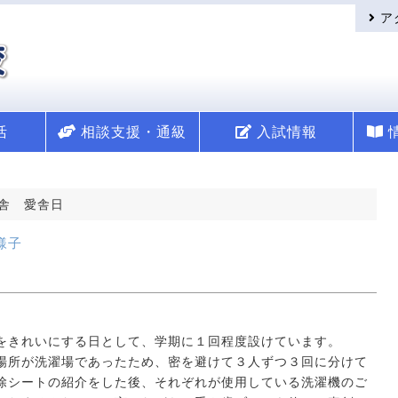
ア
活
相談支援・通級
入試情報
舎 愛舎日
様子
をきれいにする日として、学期に１回程度設けています。
場所が洗濯場であったため、密を避けて３人ずつ３回に分けて
除シートの紹介をした後、それぞれが使用している洗濯機のご