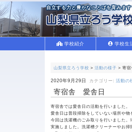
自立する力と豊かなことばを育みます
学校紹介
学校生
山梨県立ろう学校
>
活動の様子
>
寄宿
2020年9月29日
カテゴリー:
活動の
寄宿舎 愛舎日
寄宿舎では愛舎日の活動を行いました。
愛舎日は普段掃除をしていない場所や物
今回は洗濯機のごみ取りを行いました。
実施しました。洗濯槽クリーナーやお掃